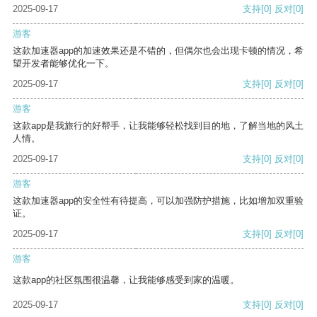
2025-09-17
支持
[0]
反对
[0]
游客
这款加速器app的加速效果还是不错的，但偶尔也会出现卡顿的情况，希
望开发者能够优化一下。
2025-09-17
支持
[0]
反对
[0]
游客
这款app是我旅行的好帮手，让我能够轻松找到目的地，了解当地的风土
人情。
2025-09-17
支持
[0]
反对
[0]
游客
这款加速器app的安全性有待提高，可以加强防护措施，比如增加双重验
证。
2025-09-17
支持
[0]
反对
[0]
游客
这款app的社区氛围很温馨，让我能够感受到家的温暖。
2025-09-17
支持
[0]
反对
[0]