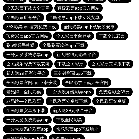
全民彩票下载大全官网
顶级彩票app官方网站
全民彩票所有平台
全民彩票app下载安装安卓
353彩票app官方免费下载
全民彩票app下载安装安卓
顶级彩票app官方网站
全民彩票平台登录
下载全民彩票
彩6娱乐手机端
全民彩票软件app下载
一分大发系统彩票app
新人送29元彩金平台
全民娱乐彩票下载安装
下载全民彩票
全民彩票安卓版下载
新人送29元彩金平台
三分钟彩票app下载
全民彩票官网app下载安装
全民彩票下载大全官网
老品牌—全民彩票
一分大发系统彩票app
免费送彩金68元
老品牌—全民彩票
全民彩票安卓版下载
全民彩票安卓版
全民彩票安卓版下载
新人送29元彩金平台
一分大发系统彩票app
下载全民彩票
一分大发系统彩票app
快乐彩票app下载地址
三分钟彩票app下载
6f彩票welcome