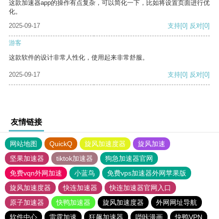
这款加速器app的操作有点复杂，可以简化一下，比如将设置页面进行优
化。
2025-09-17
支持
[0]
反对
[0]
游客
这款软件的设计非常人性化，使用起来非常舒服。
2025-09-17
支持
[0]
反对
[0]
友情链接
网站地图
QuickQ
旋风加速度器
旋风加速
坚果加速器
tiktok加速器
狗急加速器官网
免费vqn外网加速
小蓝鸟
免费vps加速器外网苹果版
旋风加速度器
快连加速器
快连加速器官网入口
原子加速器
快鸭加速器
旋风加速度器
外网网址导航
软件中心
雷霆加速
狂飙加速器
哔咔漫画
快鸭VPN