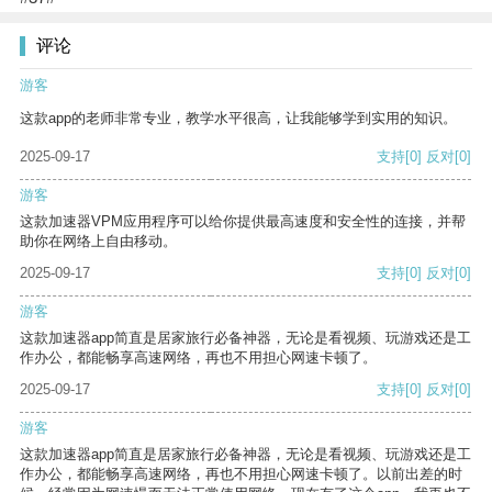
评论
游客
这款app的老师非常专业，教学水平很高，让我能够学到实用的知识。
2025-09-17
支持
[0]
反对
[0]
游客
这款加速器VPM应用程序可以给你提供最高速度和安全性的连接，并帮
助你在网络上自由移动。
2025-09-17
支持
[0]
反对
[0]
游客
这款加速器app简直是居家旅行必备神器，无论是看视频、玩游戏还是工
作办公，都能畅享高速网络，再也不用担心网速卡顿了。
2025-09-17
支持
[0]
反对
[0]
游客
这款加速器app简直是居家旅行必备神器，无论是看视频、玩游戏还是工
作办公，都能畅享高速网络，再也不用担心网速卡顿了。以前出差的时