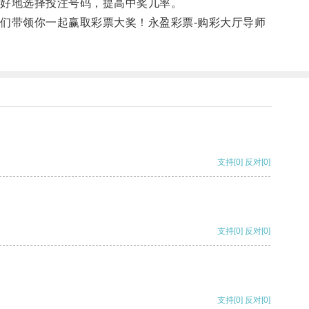
好地选择投注号码，提高中奖几率。
们带领你一起赢取彩票大奖！永盈彩票-购彩大厅导师
支持
[0]
反对
[0]
支持
[0]
反对
[0]
支持
[0]
反对
[0]