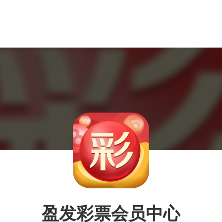
盈发彩票会员中心