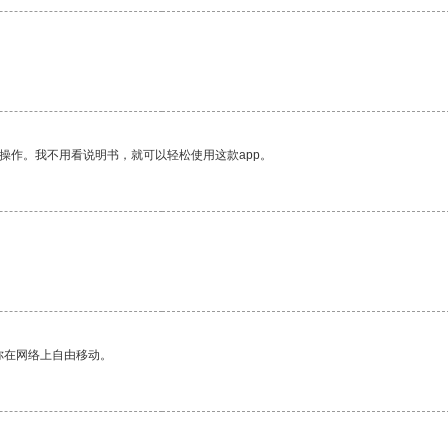
操作。我不用看说明书，就可以轻松使用这款app。
你在网络上自由移动。