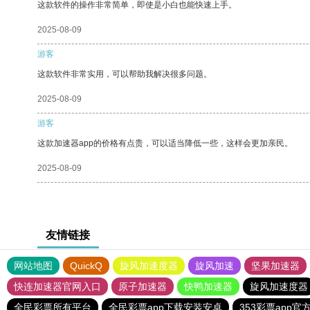
这款软件的操作非常简单，即使是小白也能快速上手。
2025-08-09
游客
这款软件非常实用，可以帮助我解决很多问题。
2025-08-09
游客
这款加速器app的价格有点贵，可以适当降低一些，这样会更加亲民。
2025-08-09
友情链接
网站地图
QuickQ
旋风加速度器
旋风加速
坚果加速器
快连加速器官网入口
原子加速器
快鸭加速器
旋风加速度器
全民彩票所有平台
全民彩票app下载安装安卓
353彩票app