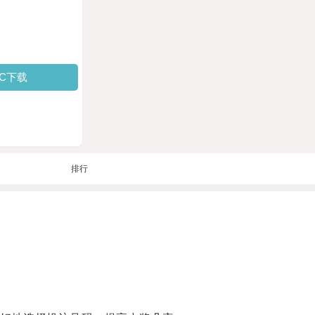
PC下载
排行