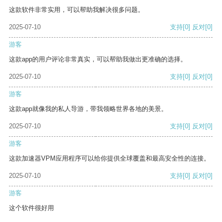
这款软件非常实用，可以帮助我解决很多问题。
2025-07-10
支持
[0]
反对
[0]
游客
这款app的用户评论非常真实，可以帮助我做出更准确的选择。
2025-07-10
支持
[0]
反对
[0]
游客
这款app就像我的私人导游，带我领略世界各地的美景。
2025-07-10
支持
[0]
反对
[0]
游客
这款加速器VPM应用程序可以给你提供全球覆盖和最高安全性的连接。
2025-07-10
支持
[0]
反对
[0]
游客
这个软件很好用