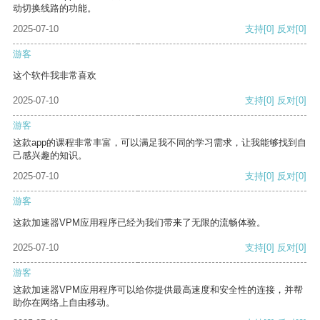
动切换线路的功能。
2025-07-10
支持
[0]
反对
[0]
游客
这个软件我非常喜欢
2025-07-10
支持
[0]
反对
[0]
游客
这款app的课程非常丰富，可以满足我不同的学习需求，让我能够找到自
己感兴趣的知识。
2025-07-10
支持
[0]
反对
[0]
游客
这款加速器VPM应用程序已经为我们带来了无限的流畅体验。
2025-07-10
支持
[0]
反对
[0]
游客
这款加速器VPM应用程序可以给你提供最高速度和安全性的连接，并帮
助你在网络上自由移动。