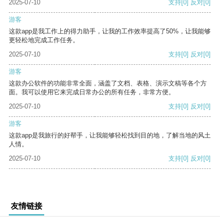
2025-07-10
支持
[0]
反对
[0]
游客
这款app是我工作上的得力助手，让我的工作效率提高了50%，让我能够
更轻松地完成工作任务。
2025-07-10
支持
[0]
反对
[0]
游客
这款办公软件的功能非常全面，涵盖了文档、表格、演示文稿等各个方
面。我可以使用它来完成日常办公的所有任务，非常方便。
2025-07-10
支持
[0]
反对
[0]
游客
这款app是我旅行的好帮手，让我能够轻松找到目的地，了解当地的风土
人情。
2025-07-10
支持
[0]
反对
[0]
友情链接