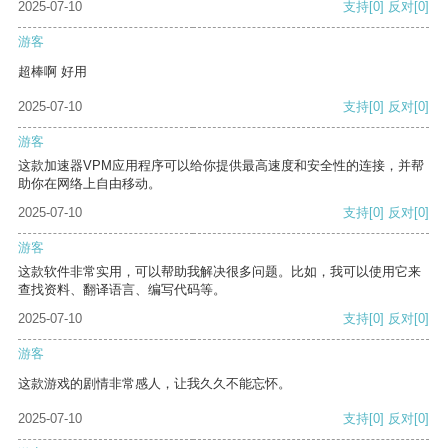
2025-07-10
支持
[0]
反对
[0]
游客
超棒啊 好用
2025-07-10
支持
[0]
反对
[0]
游客
这款加速器VPM应用程序可以给你提供最高速度和安全性的连接，并帮
助你在网络上自由移动。
2025-07-10
支持
[0]
反对
[0]
游客
这款软件非常实用，可以帮助我解决很多问题。比如，我可以使用它来
查找资料、翻译语言、编写代码等。
2025-07-10
支持
[0]
反对
[0]
游客
这款游戏的剧情非常感人，让我久久不能忘怀。
2025-07-10
支持
[0]
反对
[0]