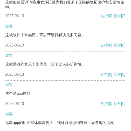
这款加速器VPM应用程序已经为我们带来了无限的隐私保护和安全性保
护。
2025-06-13
支持
[0]
反对
[0]
游客
这款软件非常实用，可以帮助我解决很多问题。
2025-06-13
支持
[0]
反对
[0]
游客
这款游戏的音乐非常优美，听了让人心旷神怡。
2025-06-13
支持
[0]
反对
[0]
游客
这个是app神器
2025-06-13
支持
[0]
反对
[0]
游客
这款app的用户群体非常庞大，我可以结识到来自世界各地的朋友。