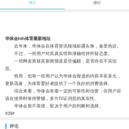
简介
排行
华体会hth体育最新地址
近年来，华体会在体育资讯领域崭露头角，备受热议。
不过，一些用户对其真实性和准确性持怀疑态度。
一些网友质疑其新闻报道是否偏颇，是否存在不实信
息。
然而，也有一些用户认为华体会报道的内容丰富多元，
更新迅速，为体育爱好者提供了一个良好的消费选择。
综合来看，华体会有着一定的可靠性和信誉，但用户应
该在使用时保持警惕，多方印证消息的真实性。
华体会靠不靠谱，取决于用户的判断和选择。
#39#
评论