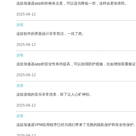
这款加速器app的价格有点贵，可以适当降低一些，这样会更加亲民。
2025-06-12
游客
这款软件的界面设计非常简洁，一目了然。
2025-06-12
游客
这款加速器app的安全性有待提高，可以加强防护措施，比如增加双重验证
2025-06-12
游客
这款游戏的音乐非常优美，听了让人心旷神怡。
2025-06-12
游客
这款加速器VPM应用程序已经为我们带来了无限的隐私保护和安全性保护
2025-06-12