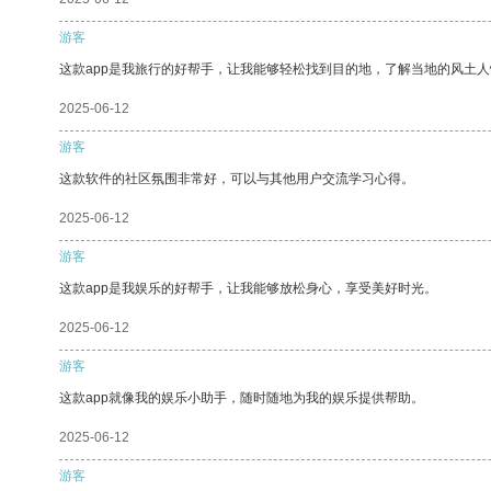
游客
这款app是我旅行的好帮手，让我能够轻松找到目的地，了解当地的风土人
2025-06-12
游客
这款软件的社区氛围非常好，可以与其他用户交流学习心得。
2025-06-12
游客
这款app是我娱乐的好帮手，让我能够放松身心，享受美好时光。
2025-06-12
游客
这款app就像我的娱乐小助手，随时随地为我的娱乐提供帮助。
2025-06-12
游客