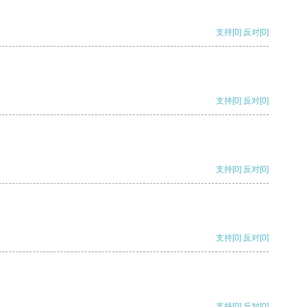
支持
[0]
反对
[0]
支持
[0]
反对
[0]
支持
[0]
反对
[0]
支持
[0]
反对
[0]
支持
[0]
反对
[0]