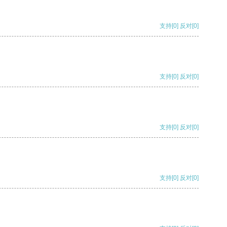
支持
[0]
反对
[0]
支持
[0]
反对
[0]
支持
[0]
反对
[0]
支持
[0]
反对
[0]