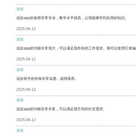
游客
这款app的老师非常专业，教学水平很高，让我能够学到实用的知识。
2025-06-12
游客
这款app的功能非常强大，可以满足我所有的工作需求。我可以使用它来
2025-06-12
游客
这款软件的价格非常实惠，值得推荐。
2025-06-12
游客
这款app的功能非常丰富，可以满足我不同的社交需求。
2025-06-12
游客