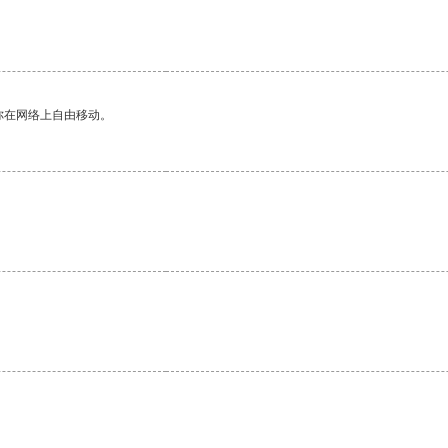
你在网络上自由移动。