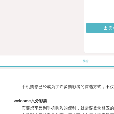
安
简介
手机购彩已经成为了许多购彩者的首选方式，不仅
welcome六分彩票
而要想享受到手机购彩的便利，就需要登录相应的