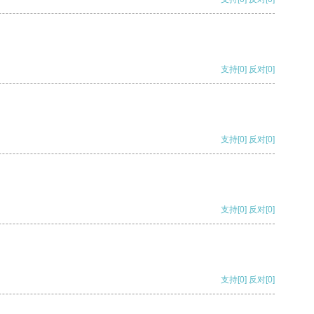
支持
[0]
反对
[0]
支持
[0]
反对
[0]
支持
[0]
反对
[0]
支持
[0]
反对
[0]