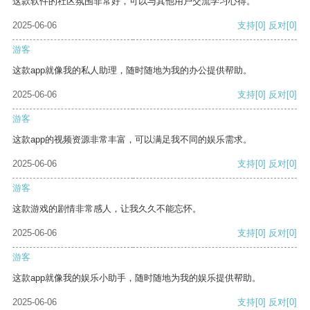
这款软件的社区氛围非常好，可以与其他用户交流学习心得。
2025-06-06
支持
[0]
反对
[0]
游客
这款app就像我的私人助理，随时随地为我的办公提供帮助。
2025-06-06
支持
[0]
反对
[0]
游客
这款app的视频资源非常丰富，可以满足我不同的娱乐需求。
2025-06-06
支持
[0]
反对
[0]
游客
这款游戏的剧情非常感人，让我久久不能忘怀。
2025-06-06
支持
[0]
反对
[0]
游客
这款app就像我的娱乐小助手，随时随地为我的娱乐提供帮助。
2025-06-06
支持
[0]
反对
[0]