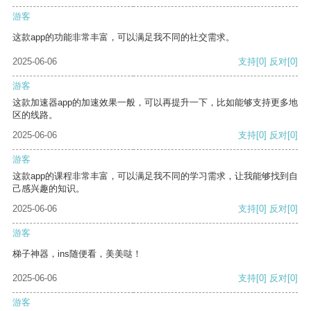
游客
这款app的功能非常丰富，可以满足我不同的社交需求。
2025-06-06
支持
[0]
反对
[0]
游客
这款加速器app的加速效果一般，可以再提升一下，比如能够支持更多地
区的线路。
2025-06-06
支持
[0]
反对
[0]
游客
这款app的课程非常丰富，可以满足我不同的学习需求，让我能够找到自
己感兴趣的知识。
2025-06-06
支持
[0]
反对
[0]
游客
梯子神器，ins随便看，美美哒！
2025-06-06
支持
[0]
反对
[0]
游客