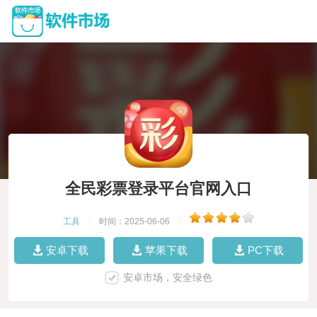
全民彩票登录平台官网入口
工具
|
时间：2025-06-06
|
安卓下载
苹果下载
PC下载
安卓市场，安全绿色