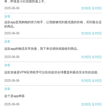
单，即使是小白也能快速上手。
2025-06-06
支持
[0]
反对
[0]
游客
这款app是我购物的得力助手，让我能够找到最优惠的价格，买到最合适
的商品。
2025-06-06
支持
[0]
反对
[0]
游客
这款app的物流非常快捷，我下单后很快就能收到商品。
2025-06-06
支持
[0]
反对
[0]
游客
这款加速器VPM应用程序可以给你提供全球覆盖和最高安全性的连接。
2025-06-06
支持
[0]
反对
[0]
游客
这个是app神器
2025-06-06
支持
[0]
反对
[0]