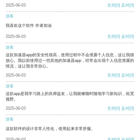
2025-06-03
支持
[0]
反对
[0]
游客
我喜欢这个软件 作者加油
2025-06-03
支持
[0]
反对
[0]
游客
这款加速器app的安全性很高，使用过程中不会泄露个人信息，这让我很
放心。我以前使用过一些其他的加速器app，经常会出现个人信息泄露的
情况，这让我非常担心。
2025-06-03
支持
[0]
反对
[0]
游客
这款app是我学习路上的良师益友，让我能够随时随地学习新知识，拓宽
视野。
2025-06-03
支持
[0]
反对
[0]
游客
这款软件的设计非常人性化，使用起来非常舒服。
2025-06-03
支持
[0]
反对
[0]