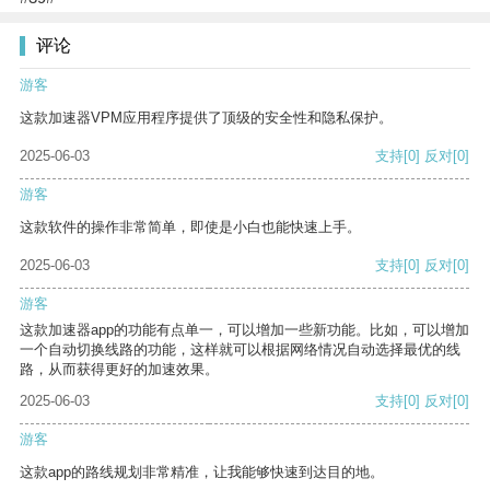
评论
游客
这款加速器VPM应用程序提供了顶级的安全性和隐私保护。
2025-06-03
支持
[0]
反对
[0]
游客
这款软件的操作非常简单，即使是小白也能快速上手。
2025-06-03
支持
[0]
反对
[0]
游客
这款加速器app的功能有点单一，可以增加一些新功能。比如，可以增加
一个自动切换线路的功能，这样就可以根据网络情况自动选择最优的线
路，从而获得更好的加速效果。
2025-06-03
支持
[0]
反对
[0]
游客
这款app的路线规划非常精准，让我能够快速到达目的地。