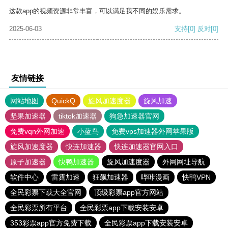
这款app的视频资源非常丰富，可以满足我不同的娱乐需求。
2025-06-03
支持
[0]
反对
[0]
友情链接
网站地图
QuickQ
旋风加速度器
旋风加速
坚果加速器
tiktok加速器
狗急加速器官网
免费vqn外网加速
小蓝鸟
免费vps加速器外网苹果版
旋风加速度器
快连加速器
快连加速器官网入口
原子加速器
快鸭加速器
旋风加速度器
外网网址导航
软件中心
雷霆加速
狂飙加速器
哔咔漫画
快鸭VPN
全民彩票下载大全官网
顶级彩票app官方网站
全民彩票所有平台
全民彩票app下载安装安卓
353彩票app官方免费下载
全民彩票app下载安装安卓