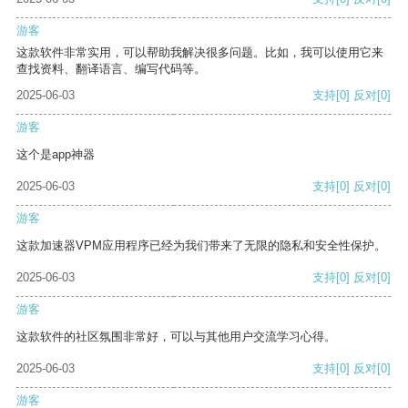
游客
这款软件非常实用，可以帮助我解决很多问题。比如，我可以使用它来
查找资料、翻译语言、编写代码等。
2025-06-03
支持
[0]
反对
[0]
游客
这个是app神器
2025-06-03
支持
[0]
反对
[0]
游客
这款加速器VPM应用程序已经为我们带来了无限的隐私和安全性保护。
2025-06-03
支持
[0]
反对
[0]
游客
这款软件的社区氛围非常好，可以与其他用户交流学习心得。
2025-06-03
支持
[0]
反对
[0]
游客