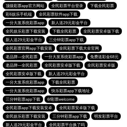
顶级彩票app官方网站
全民彩票平台登录
下载全民彩票
彩6娱乐手机端
全民彩票软件app下载
一分大发系统彩票app
新人送29元彩金平台
全民娱乐彩票下载安装
下载全民彩票
全民彩票安卓版下载
新人送29元彩金平台
三分钟彩票app下载
全民彩票官网app下载安装
全民彩票下载大全官网
老品牌—全民彩票
一分大发系统彩票app
免费送彩金68元
老品牌—全民彩票
全民彩票安卓版下载
全民彩票安卓版
全民彩票安卓版下载
新人送29元彩金平台
一分大发系统彩票app
下载全民彩票
一分大发系统彩票app
快乐彩票app下载地址
三分钟彩票app下载
6f彩票welcome
全民彩票app下载安装安卓
全民彩票安卓版下载
全民娱乐彩票下载安装
三分钟彩票app下载
明发彩票平台
新人送29元彩金平台
全民彩票平台换了吗