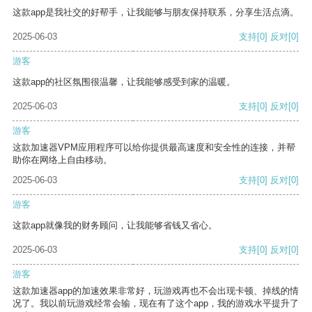
这款app是我社交的好帮手，让我能够与朋友保持联系，分享生活点滴。
2025-06-03
支持
[0]
反对
[0]
游客
这款app的社区氛围很温馨，让我能够感受到家的温暖。
2025-06-03
支持
[0]
反对
[0]
游客
这款加速器VPM应用程序可以给你提供最高速度和安全性的连接，并帮
助你在网络上自由移动。
2025-06-03
支持
[0]
反对
[0]
游客
这款app就像我的财务顾问，让我能够省钱又省心。
2025-06-03
支持
[0]
反对
[0]
游客
这款加速器app的加速效果非常好，玩游戏再也不会出现卡顿、掉线的情
况了。我以前玩游戏经常会输，现在有了这个app，我的游戏水平提升了