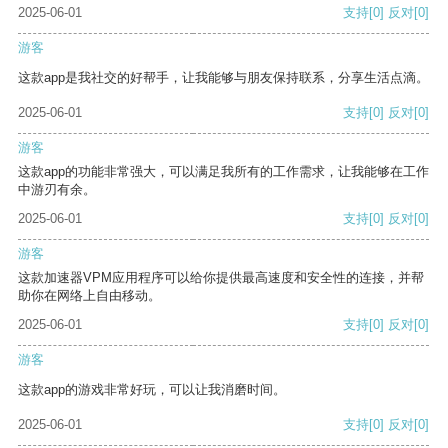
2025-06-01
支持
[0]
反对
[0]
游客
这款app是我社交的好帮手，让我能够与朋友保持联系，分享生活点滴。
2025-06-01
支持
[0]
反对
[0]
游客
这款app的功能非常强大，可以满足我所有的工作需求，让我能够在工作
中游刃有余。
2025-06-01
支持
[0]
反对
[0]
游客
这款加速器VPM应用程序可以给你提供最高速度和安全性的连接，并帮
助你在网络上自由移动。
2025-06-01
支持
[0]
反对
[0]
游客
这款app的游戏非常好玩，可以让我消磨时间。
2025-06-01
支持
[0]
反对
[0]