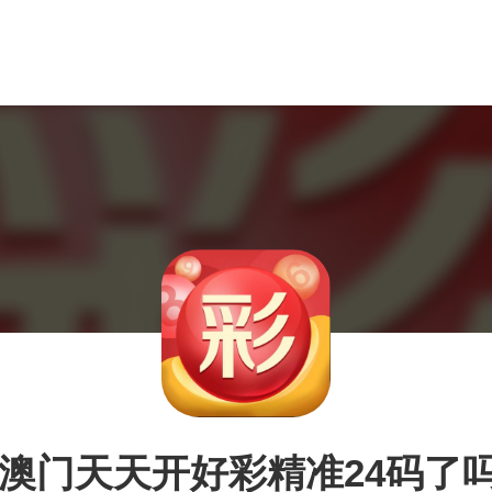
25澳门天天开好彩精准24码了