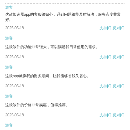
游客
这款加速器app的客服很贴心，遇到问题都能及时解决，服务态度非常
好。
2025-05-18
支持
[0]
反对
[0]
游客
这款软件的功能非常强大，可以满足我日常使用的需求。
2025-05-18
支持
[0]
反对
[0]
游客
这款app就像我的财务顾问，让我能够省钱又省心。
2025-05-18
支持
[0]
反对
[0]
游客
这款软件的价格非常实惠，值得推荐。
2025-05-18
支持
[0]
反对
[0]
游客