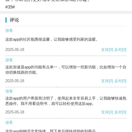
#39#
评论
游客
这款app的社区氛围很温馨，让我能够感受到家的温暖。
2025-05-18
支持
[0]
反对
[0]
游客
这款加速器app的功能有点单一，可以增加一些新功能，比如增加一个自
动切换线路的功能。
2025-05-18
支持
[0]
反对
[0]
游客
这款app的用户界面简洁明了，使用起来非常容易上手，让我能够快速熟
悉操作。我不用看说明书，就可以轻松使用这款app。
2025-05-18
支持
[0]
反对
[0]
游客
这款app的物流非常快捷，我下单后很快就能收到商品。