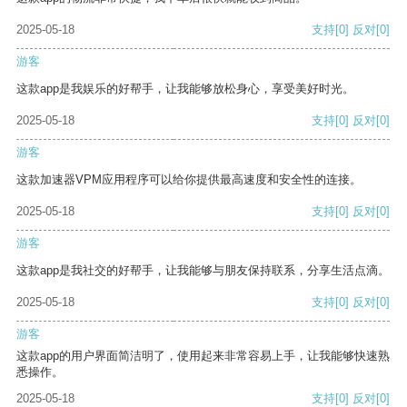
2025-05-18
支持
[0]
反对
[0]
游客
这款app是我娱乐的好帮手，让我能够放松身心，享受美好时光。
2025-05-18
支持
[0]
反对
[0]
游客
这款加速器VPM应用程序可以给你提供最高速度和安全性的连接。
2025-05-18
支持
[0]
反对
[0]
游客
这款app是我社交的好帮手，让我能够与朋友保持联系，分享生活点滴。
2025-05-18
支持
[0]
反对
[0]
游客
这款app的用户界面简洁明了，使用起来非常容易上手，让我能够快速熟
悉操作。
2025-05-18
支持
[0]
反对
[0]