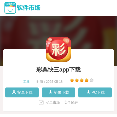
彩票快三app下载
工具
|
时间：2025-05-18
|
安卓下载
苹果下载
PC下载
安卓市场，安全绿色