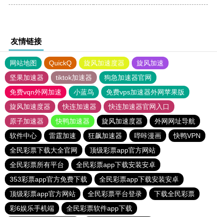
友情链接
网站地图
QuickQ
旋风加速度器
旋风加速
坚果加速器
tiktok加速器
狗急加速器官网
免费vqn外网加速
小蓝鸟
免费vps加速器外网苹果版
旋风加速度器
快连加速器
快连加速器官网入口
原子加速器
快鸭加速器
旋风加速度器
外网网址导航
软件中心
雷霆加速
狂飙加速器
哔咔漫画
快鸭VPN
全民彩票下载大全官网
顶级彩票app官方网站
全民彩票所有平台
全民彩票app下载安装安卓
353彩票app官方免费下载
全民彩票app下载安装安卓
顶级彩票app官方网站
全民彩票平台登录
下载全民彩票
彩6娱乐手机端
全民彩票软件app下载