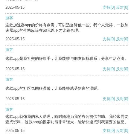
2025-05-15
支持
[0]
反对
[0]
游客
这款加速器app的价格有点贵，可以适当降低一些。我个人觉得，一款加
速器app的价格应该在50元以下才比较合理。
2025-05-15
支持
[0]
反对
[0]
游客
这款app是我社交的好帮手，让我能够与朋友保持联系，分享生活点滴。
2025-05-15
支持
[0]
反对
[0]
游客
这款app的社区氛围很温馨，让我能够感受到家的温暖。
2025-05-15
支持
[0]
反对
[0]
游客
这款app就像我的私人助理，随时随地为我的办公提供帮助。我经常需要
查找资料，这款app的搜索功能非常强大，能够快速找到我需要的信息。
2025-05-15
支持
[0]
反对
[0]