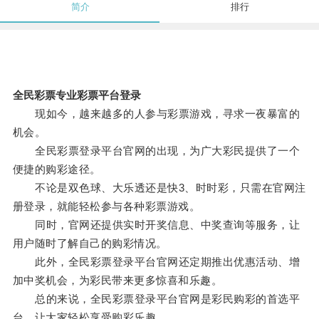
简介
排行
全民彩票专业彩票平台登录
现如今，越来越多的人参与彩票游戏，寻求一夜暴富的
机会。
全民彩票登录平台官网的出现，为广大彩民提供了一个
便捷的购彩途径。
不论是双色球、大乐透还是快3、时时彩，只需在官网注
册登录，就能轻松参与各种彩票游戏。
同时，官网还提供实时开奖信息、中奖查询等服务，让
用户随时了解自己的购彩情况。
此外，全民彩票登录平台官网还定期推出优惠活动、增
加中奖机会，为彩民带来更多惊喜和乐趣。
总的来说，全民彩票登录平台官网是彩民购彩的首选平
台，让大家轻松享受购彩乐趣。