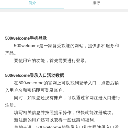
简介
排行
500welcome手机登录
500welcome是一家备受欢迎的网站，提供多种服务和
产品。
要使用它的功能，首先需要进行登录。
500welcome登录入口活动数据
在500welcome的官网上可以找到登录入口，点击后输
入用户名和密码即可登录账户。
同时，如果您还没有账户，可以通过官网注册入口进行
注册。
填写相关信息并按照提示操作，很快就能注册成功。
新注册的用户还可以获得一些优惠和福利。
总的来说，500welcome的登录入口和官网注册入口设