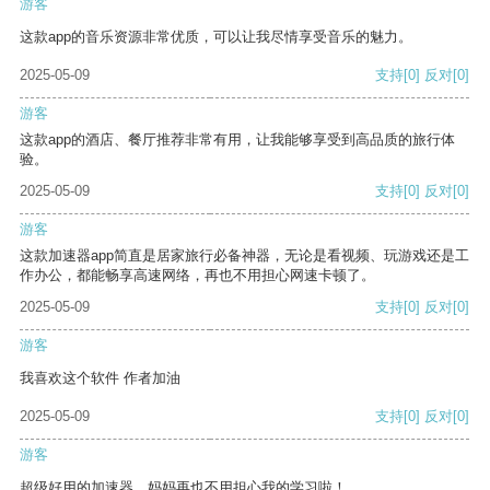
游客
这款app的音乐资源非常优质，可以让我尽情享受音乐的魅力。
2025-05-09
支持
[0]
反对
[0]
游客
这款app的酒店、餐厅推荐非常有用，让我能够享受到高品质的旅行体
验。
2025-05-09
支持
[0]
反对
[0]
游客
这款加速器app简直是居家旅行必备神器，无论是看视频、玩游戏还是工
作办公，都能畅享高速网络，再也不用担心网速卡顿了。
2025-05-09
支持
[0]
反对
[0]
游客
我喜欢这个软件 作者加油
2025-05-09
支持
[0]
反对
[0]
游客
超级好用的加速器，妈妈再也不用担心我的学习啦！