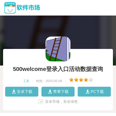
500welcome登录入口活动数据查询
工具
|
时间：2025-05-09
|
安卓下载
苹果下载
PC下载
安卓市场，安全绿色