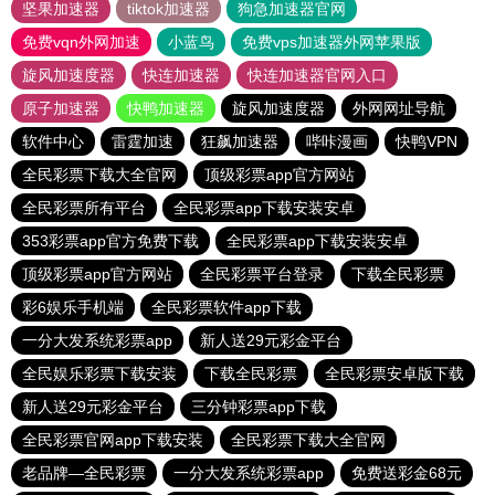
坚果加速器
tiktok加速器
狗急加速器官网
免费vqn外网加速
小蓝鸟
免费vps加速器外网苹果版
旋风加速度器
快连加速器
快连加速器官网入口
原子加速器
快鸭加速器
旋风加速度器
外网网址导航
软件中心
雷霆加速
狂飙加速器
哔咔漫画
快鸭VPN
全民彩票下载大全官网
顶级彩票app官方网站
全民彩票所有平台
全民彩票app下载安装安卓
353彩票app官方免费下载
全民彩票app下载安装安卓
顶级彩票app官方网站
全民彩票平台登录
下载全民彩票
彩6娱乐手机端
全民彩票软件app下载
一分大发系统彩票app
新人送29元彩金平台
全民娱乐彩票下载安装
下载全民彩票
全民彩票安卓版下载
新人送29元彩金平台
三分钟彩票app下载
全民彩票官网app下载安装
全民彩票下载大全官网
老品牌—全民彩票
一分大发系统彩票app
免费送彩金68元