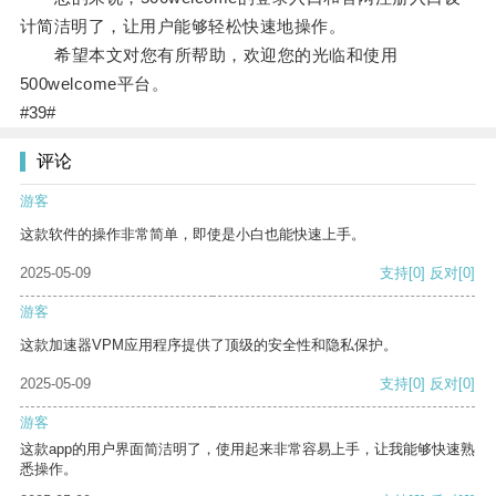
计简洁明了，让用户能够轻松快速地操作。
希望本文对您有所帮助，欢迎您的光临和使用
500welcome平台。
#39#
评论
游客
这款软件的操作非常简单，即使是小白也能快速上手。
2025-05-09
支持
[0]
反对
[0]
游客
这款加速器VPM应用程序提供了顶级的安全性和隐私保护。
2025-05-09
支持
[0]
反对
[0]
游客
这款app的用户界面简洁明了，使用起来非常容易上手，让我能够快速熟
悉操作。