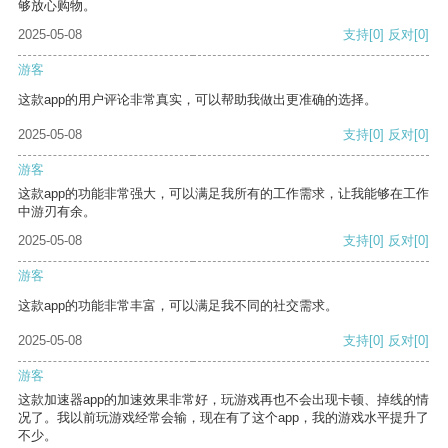
够放心购物。
2025-05-08
支持
[0]
反对
[0]
游客
这款app的用户评论非常真实，可以帮助我做出更准确的选择。
2025-05-08
支持
[0]
反对
[0]
游客
这款app的功能非常强大，可以满足我所有的工作需求，让我能够在工作
中游刃有余。
2025-05-08
支持
[0]
反对
[0]
游客
这款app的功能非常丰富，可以满足我不同的社交需求。
2025-05-08
支持
[0]
反对
[0]
游客
这款加速器app的加速效果非常好，玩游戏再也不会出现卡顿、掉线的情
况了。我以前玩游戏经常会输，现在有了这个app，我的游戏水平提升了
不少。