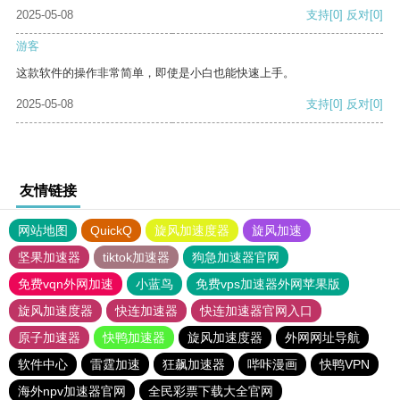
2025-05-08
支持
[0]
反对
[0]
游客
这款软件的操作非常简单，即使是小白也能快速上手。
2025-05-08
支持
[0]
反对
[0]
友情链接
网站地图
QuickQ
旋风加速度器
旋风加速
坚果加速器
tiktok加速器
狗急加速器官网
免费vqn外网加速
小蓝鸟
免费vps加速器外网苹果版
旋风加速度器
快连加速器
快连加速器官网入口
原子加速器
快鸭加速器
旋风加速度器
外网网址导航
软件中心
雷霆加速
狂飙加速器
哔咔漫画
快鸭VPN
海外npv加速器官网
全民彩票下载大全官网