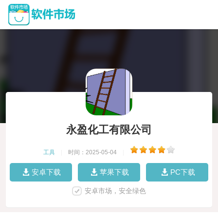
永盈化工有限公司
工具
|
时间：2025-05-04
|
安卓下载
苹果下载
PC下载
安卓市场，安全绿色