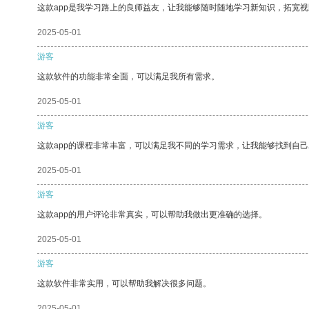
这款app是我学习路上的良师益友，让我能够随时随地学习新知识，拓宽视
2025-05-01
游客
这款软件的功能非常全面，可以满足我所有需求。
2025-05-01
游客
这款app的课程非常丰富，可以满足我不同的学习需求，让我能够找到自
2025-05-01
游客
这款app的用户评论非常真实，可以帮助我做出更准确的选择。
2025-05-01
游客
这款软件非常实用，可以帮助我解决很多问题。
2025-05-01