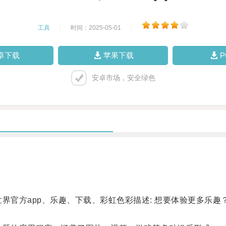
工具
|
时间：2025-05-01
|
卓下载
苹果下载
安卓市场，安全绿色
界官方app、乐趣、下载、彩虹色彩描述: 想要体验更多乐趣？