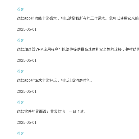
游客
这款app的功能非常强大，可以满足我所有的工作需求。我可以使用它来
2025-05-01
游客
这款加速器VPM应用程序可以给你提供最高速度和安全性的连接，并帮助
2025-05-01
游客
这款app的游戏非常好玩，可以让我消磨时间。
2025-05-01
游客
这款软件的界面设计非常简洁，一目了然。
2025-05-01
游客