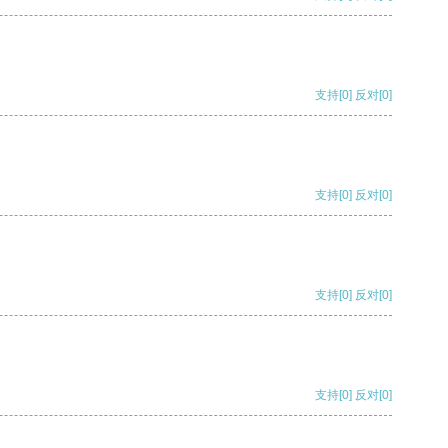
支持
[0]
反对
[0]
支持
[0]
反对
[0]
支持
[0]
反对
[0]
支持
[0]
反对
[0]