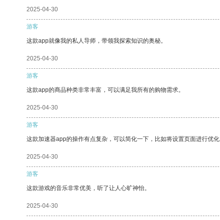
2025-04-30
游客
这款app就像我的私人导师，带领我探索知识的奥秘。
2025-04-30
游客
这款app的商品种类非常丰富，可以满足我所有的购物需求。
2025-04-30
游客
这款加速器app的操作有点复杂，可以简化一下，比如将设置页面进行优化
2025-04-30
游客
这款游戏的音乐非常优美，听了让人心旷神怡。
2025-04-30