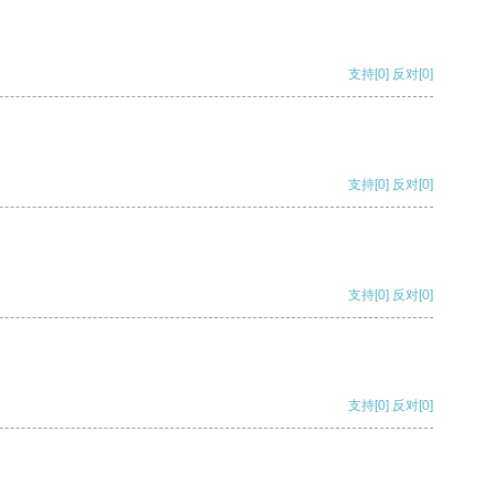
支持
[0]
反对
[0]
支持
[0]
反对
[0]
支持
[0]
反对
[0]
支持
[0]
反对
[0]