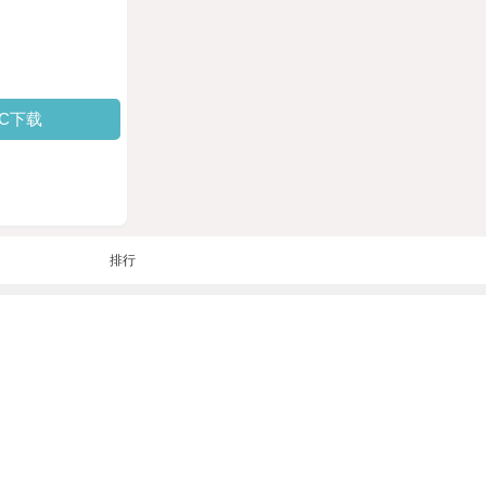
PC下载
排行