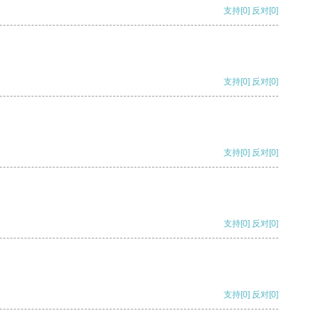
支持
[0]
反对
[0]
支持
[0]
反对
[0]
支持
[0]
反对
[0]
支持
[0]
反对
[0]
支持
[0]
反对
[0]