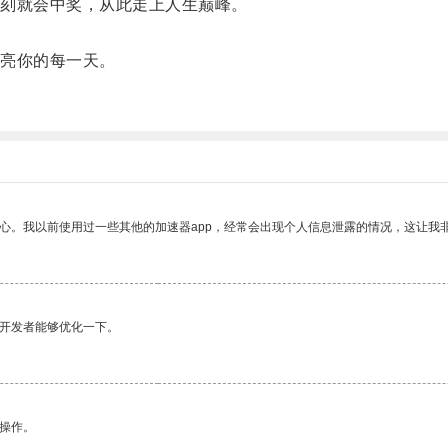
刻就会中奖，从此走上人生巅峰。
亮你的每一天。
。
放心。我以前使用过一些其他的加速器app，经常会出现个人信息泄露的情况，这让我
望开发者能够优化一下。
悉操作。