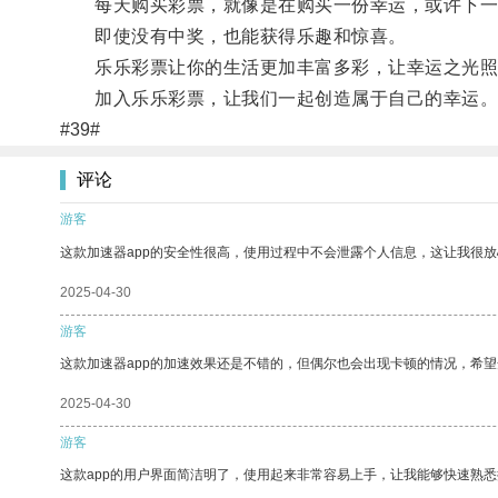
每天购买彩票，就像是在购买一份幸运，或许下一
即使没有中奖，也能获得乐趣和惊喜。
乐乐彩票让你的生活更加丰富多彩，让幸运之光照
加入乐乐彩票，让我们一起创造属于自己的幸运
#39#
评论
游客
这款加速器app的安全性很高，使用过程中不会泄露个人信息，这让我很
2025-04-30
游客
这款加速器app的加速效果还是不错的，但偶尔也会出现卡顿的情况，希
2025-04-30
游客
这款app的用户界面简洁明了，使用起来非常容易上手，让我能够快速熟