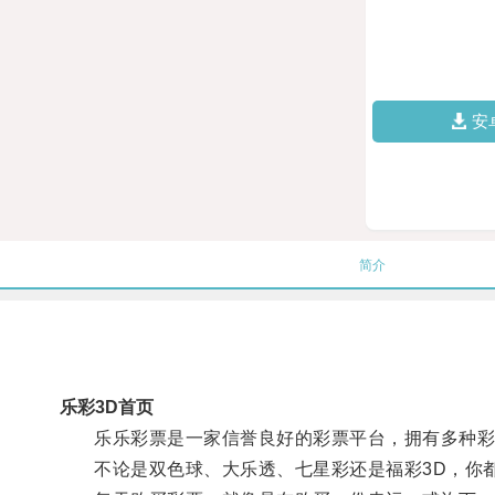
安
简介
乐彩3D首页
乐乐彩票是一家信誉良好的彩票平台，拥有多种彩
不论是双色球、大乐透、七星彩还是福彩3D，你都