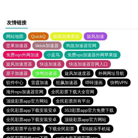
友情链接
网站地图
QuickQ
旋风加速度器
旋风加速
坚果加速器
tiktok加速器
狗急加速器官网
免费vqn外网加速
小蓝鸟
免费vps加速器外网苹果版
旋风加速度器
快连加速器
快连加速器官网入口
原子加速器
快鸭加速器
旋风加速度器
外网网址导航
软件中心
雷霆加速
狂飙加速器
哔咔漫画
快鸭VPN
海外npv加速器官网
全民彩票下载大全官网
顶级彩票app官方网站
全民彩票所有平台
全民彩票app下载安装安卓
353彩票app官方免费下载
全民彩票app下载安装安卓
顶级彩票app官方网站
全民彩票平台登录
下载全民彩票
彩6娱乐手机端