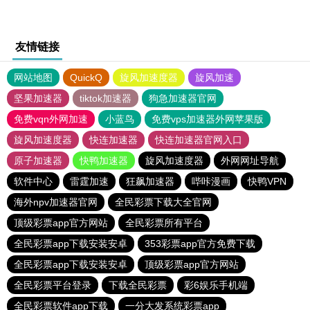
友情链接
网站地图
QuickQ
旋风加速度器
旋风加速
坚果加速器
tiktok加速器
狗急加速器官网
免费vqn外网加速
小蓝鸟
免费vps加速器外网苹果版
旋风加速度器
快连加速器
快连加速器官网入口
原子加速器
快鸭加速器
旋风加速度器
外网网址导航
软件中心
雷霆加速
狂飙加速器
哔咔漫画
快鸭VPN
海外npv加速器官网
全民彩票下载大全官网
顶级彩票app官方网站
全民彩票所有平台
全民彩票app下载安装安卓
353彩票app官方免费下载
全民彩票app下载安装安卓
顶级彩票app官方网站
全民彩票平台登录
下载全民彩票
彩6娱乐手机端
全民彩票软件app下载
一分大发系统彩票app