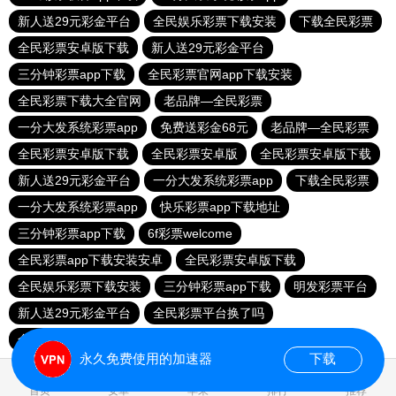
新人送29元彩金平台
全民娱乐彩票下载安装
下载全民彩票
全民彩票安卓版下载
新人送29元彩金平台
三分钟彩票app下载
全民彩票官网app下载安装
全民彩票下载大全官网
老品牌—全民彩票
一分大发系统彩票app
免费送彩金68元
老品牌—全民彩票
全民彩票安卓版下载
全民彩票安卓版
全民彩票安卓版下载
新人送29元彩金平台
一分大发系统彩票app
下载全民彩票
一分大发系统彩票app
快乐彩票app下载地址
三分钟彩票app下载
6f彩票welcome
全民彩票app下载安装安卓
全民彩票安卓版下载
全民娱乐彩票下载安装
三分钟彩票app下载
明发彩票平台
新人送29元彩金平台
全民彩票平台换了吗
全民彩票官网app下载安装
永久免费使用的加速器
下载
0.023586s
首页
安卓
苹果
排行
推荐