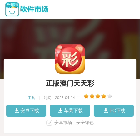
正版澳门天天彩
工具
|
时间：2025-04-14
|
安卓下载
苹果下载
PC下载
安卓市场，安全绿色