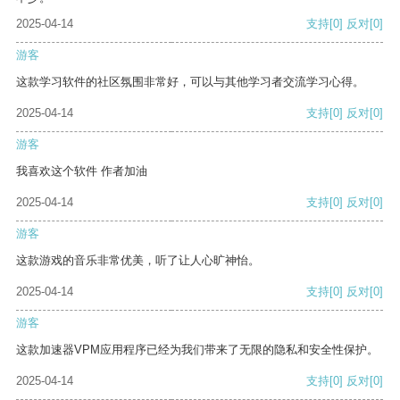
2025-04-14
支持
[0]
反对
[0]
游客
这款学习软件的社区氛围非常好，可以与其他学习者交流学习心得。
2025-04-14
支持
[0]
反对
[0]
游客
我喜欢这个软件 作者加油
2025-04-14
支持
[0]
反对
[0]
游客
这款游戏的音乐非常优美，听了让人心旷神怡。
2025-04-14
支持
[0]
反对
[0]
游客
这款加速器VPM应用程序已经为我们带来了无限的隐私和安全性保护。
2025-04-14
支持
[0]
反对
[0]