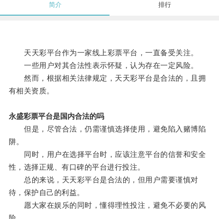
简介
排行
天天彩平台作为一家线上彩票平台，一直备受关注。
一些用户对其合法性表示怀疑，认为存在一定风险。
然而，根据相关法律规定，天天彩平台是合法的，且拥
有相关资质。
永盛彩票平台是国内合法的吗
但是，尽管合法，仍需谨慎选择使用，避免陷入赌博陷
阱。
同时，用户在选择平台时，应该注意平台的信誉和安全
性，选择正规、有口碑的平台进行投注。
总的来说，天天彩平台是合法的，但用户需要谨慎对
待，保护自己的利益。
愿大家在娱乐的同时，懂得理性投注，避免不必要的风
险。