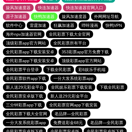
旋风加速度器
快连加速器
快连加速器官网入口
原子加速器
快鸭加速器
旋风加速度器
外网网址导航
软件中心
雷霆加速
狂飙加速器
哔咔漫画
快鸭VPN
海外npv加速器官网
全民彩票下载大全官网
顶级彩票app官方网站
全民彩票所有平台
全民彩票app下载安装安卓
353彩票app官方免费下载
全民彩票app下载安装安卓
顶级彩票app官方网站
全民彩票平台登录
下载全民彩票
彩6娱乐手机端
全民彩票软件app下载
一分大发系统彩票app
新人送29元彩金平台
全民娱乐彩票下载安装
下载全民彩票
全民彩票安卓版下载
新人送29元彩金平台
三分钟彩票app下载
全民彩票官网app下载安装
全民彩票下载大全官网
老品牌—全民彩票
一分大发系统彩票app
免费送彩金68元
老品牌—全民彩票
全民彩票安卓版下载
全民彩票安卓版
全民彩票安卓版下载