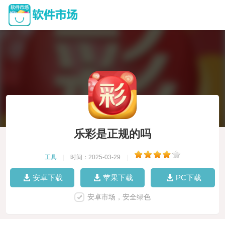
乐彩是正规的吗
工具
|
时间：2025-03-29
|
安卓下载
苹果下载
PC下载
安卓市场，安全绿色