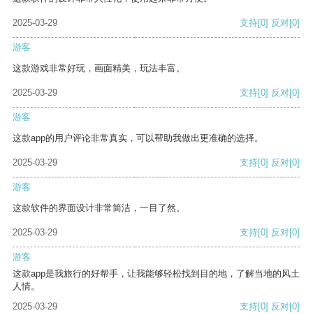
2025-03-29
支持
[0]
反对
[0]
游客
这款游戏非常好玩，画面精美，玩法丰富。
2025-03-29
支持
[0]
反对
[0]
游客
这款app的用户评论非常真实，可以帮助我做出更准确的选择。
2025-03-29
支持
[0]
反对
[0]
游客
这款软件的界面设计非常简洁，一目了然。
2025-03-29
支持
[0]
反对
[0]
游客
这款app是我旅行的好帮手，让我能够轻松找到目的地，了解当地的风土
人情。
2025-03-29
支持
[0]
反对
[0]