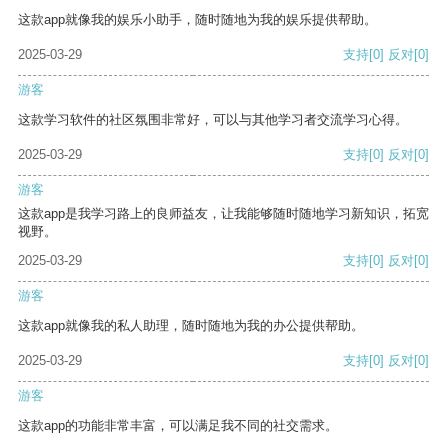
这款app就像我的娱乐小助手，随时随地为我的娱乐提供帮助。
2025-03-29
支持
[0]
反对
[0]
游客
这款学习软件的社区氛围非常好，可以与其他学习者交流学习心得。
2025-03-29
支持
[0]
反对
[0]
游客
这款app是我学习路上的良师益友，让我能够随时随地学习新知识，拓宽
视野。
2025-03-29
支持
[0]
反对
[0]
游客
这款app就像我的私人助理，随时随地为我的办公提供帮助。
2025-03-29
支持
[0]
反对
[0]
游客
这款app的功能非常丰富，可以满足我不同的社交需求。