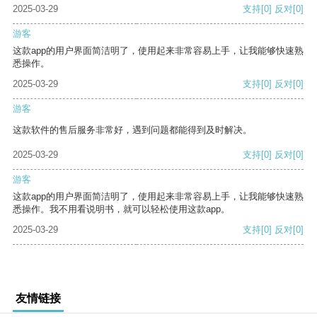
2025-03-29
支持
[0]
反对
[0]
游客
这款app的用户界面简洁明了，使用起来非常容易上手，让我能够快速熟
悉操作。
2025-03-29
支持
[0]
反对
[0]
游客
这款软件的售后服务非常好，遇到问题都能得到及时解决。
2025-03-29
支持
[0]
反对
[0]
游客
这款app的用户界面简洁明了，使用起来非常容易上手，让我能够快速熟
悉操作。我不用看说明书，就可以轻松使用这款app。
2025-03-29
支持
[0]
反对
[0]
友情链接